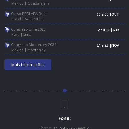
México | Guadalajara
Curso REDLARA Brasil
05 a 05 |OUT
Brasil | São Paulo
Congreso Lima 2025
27 a 30 |ABR
Peru | Lima
Congreso Monterrey 2024
21 a 23 |NOV
México | Monterrey
Mais informações
Fone:
Phone:
+52-462-6244055