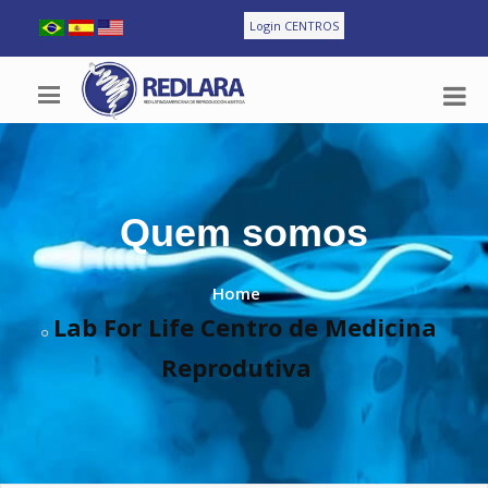
Login CENTROS
Quem somos
Home
Lab For Life Centro de Medicina
Reprodutiva