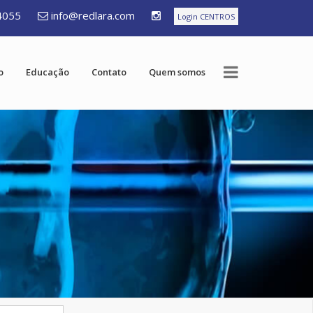
4055
info@redlara.com
Login CENTROS
o
Educação
Contato
Quem somos