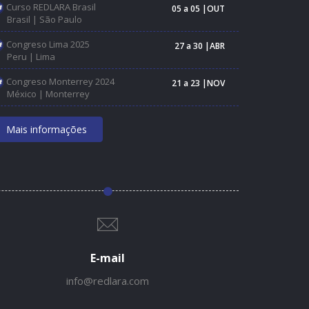
Curso REDLARA Brasil
05 a 05 |OUT
Brasil | São Paulo
Congreso Lima 2025
27 a 30 |ABR
Peru | Lima
Congreso Monterrey 2024
21 a 23 |NOV
México | Monterrey
Mais informações
E-mail
info@redlara.com