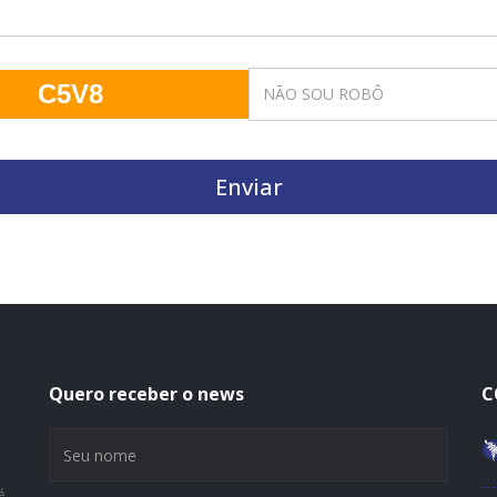
C5V8
Enviar
Quero receber o news
C
é