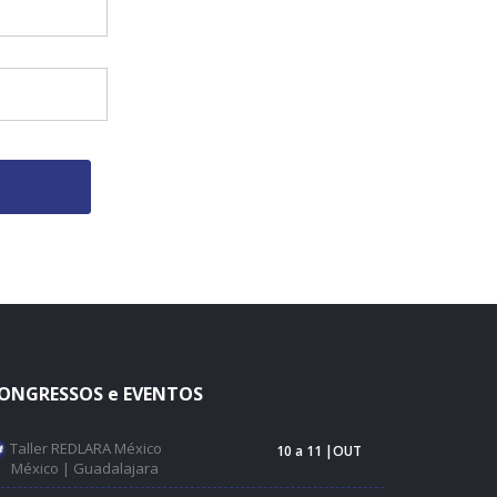
ONGRESSOS e EVENTOS
Taller REDLARA México
10 a 11 |OUT
México | Guadalajara