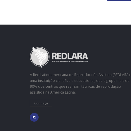
A Red Latinoamericana de Reproducción Asistida (REDLARA) 
uma instituição científica e educacional, que agrupa mais de
90% dos centros que realizam técnicas de reprodução
assistida na América Latina.
Conheça