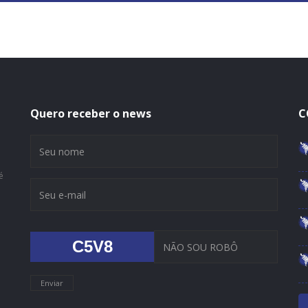
Quero receber o news
C
é
C5V8
Enviar