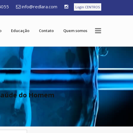
4055
info@redlara.com
Login CENTROS
o
Educação
Contato
Quem somos
 Saúde do Homem