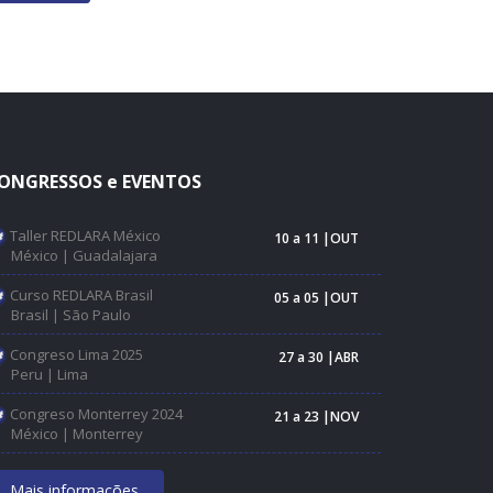
ONGRESSOS e EVENTOS
Taller REDLARA México
10 a 11 |OUT
México | Guadalajara
Curso REDLARA Brasil
05 a 05 |OUT
Brasil | São Paulo
Congreso Lima 2025
27 a 30 |ABR
Peru | Lima
Congreso Monterrey 2024
21 a 23 |NOV
México | Monterrey
Mais informações