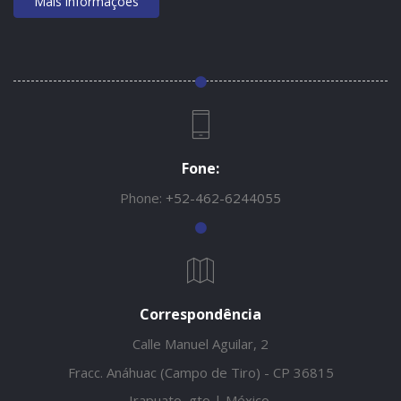
Mais informações
Fone:
Phone:
+52-462-6244055
Correspondência
Calle Manuel Aguilar, 2
Fracc. Anáhuac (Campo de Tiro) - CP 36815
Irapuato, gto | México.